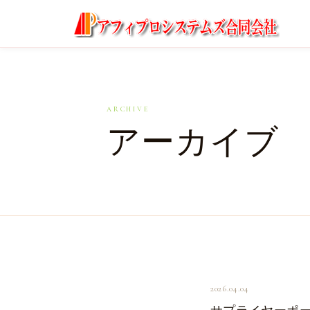
ARCHIVE
アーカイブ
2026.04.04