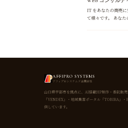
WEB コンサルテ
IT をあなたの商売
て様々です。 あな
AFFIPRO SYSTEMS
アフィプロシステムズ合同会社
山口県宇部市を拠点に、AI搭載HP制作・委託販
「VENDEX」・地域集客ポータル「TOBIRA」・
供しています。