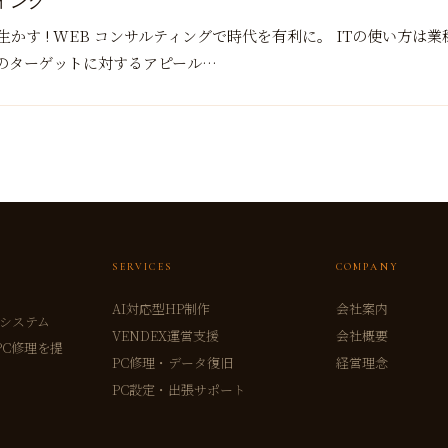
ィング
に生かす ! WEB コンサルティングで時代を有利に。 ITの使い方は
たのターゲットに対するアピール…
SERVICES
COMPANY
AI対応型HP制作
会社案内
売システム
VENDEX運営支援
会社概要
PC修理を提
PC修理・データ復旧
経営理念
PC設定・出張サポート